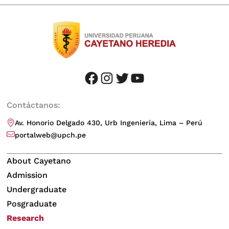
facebook
instagram
twitter
youtube
Contáctanos:
Av. Honorio Delgado 430, Urb Ingeniería, Lima – Perú
portalweb@upch.pe
About Cayetano
Admission
Undergraduate
Posgraduate
Research