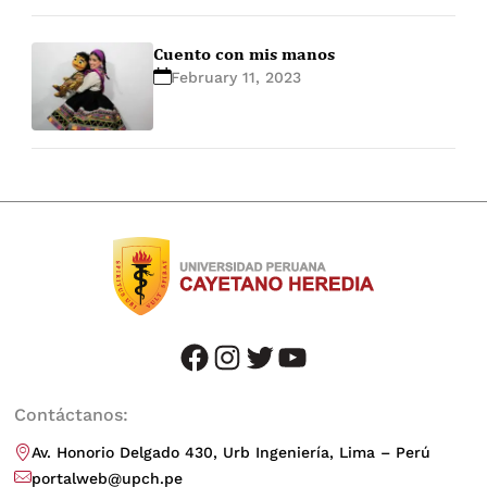
Cuento con mis manos
February 11, 2023
facebook
instagram
twitter
youtube
Contáctanos:
Av. Honorio Delgado 430, Urb Ingeniería, Lima – Perú
portalweb@upch.pe