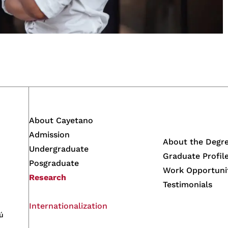
About Cayetano
Admission
About the Degr
Undergraduate
Graduate Profil
Posgraduate
Work Opportuni
Research
Testimonials
Internationalization
ú