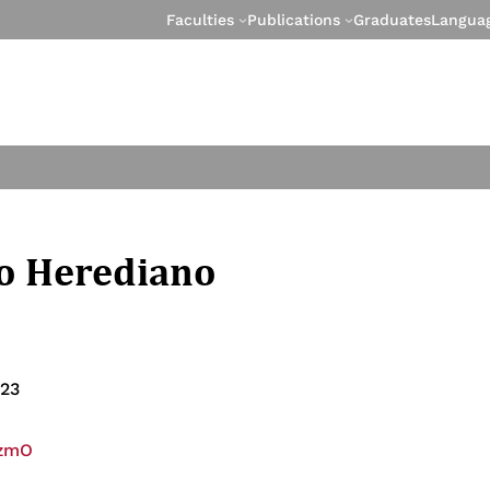
Faculties
Publications
Graduates
Langua
o Herediano
023
fzmO