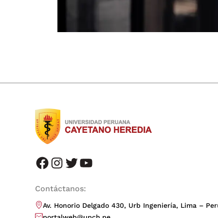
facebook
instagram
twitter
youtube
Contáctanos:
Av. Honorio Delgado 430, Urb Ingeniería, Lima – Per
portalweb@upch.pe