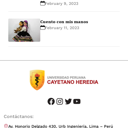
February 9, 2023
Cuento con mis manos
February 11, 2023
facebook
instagram
twitter
youtube
Contáctanos:
Av. Honorio Delgado 430, Urb Ingeniería, Lima – Perú