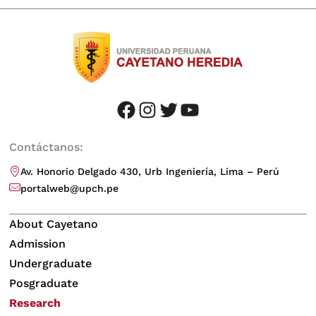
facebook
instagram
twitter
youtube
Contáctanos:
Av. Honorio Delgado 430, Urb Ingeniería, Lima – Perú
portalweb@upch.pe
About Cayetano
Admission
Undergraduate
Posgraduate
Research