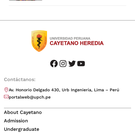
facebook
instagram
twitter
youtube
Contáctanos:
Av. Honorio Delgado 430, Urb Ingeniería, Lima – Perú
portalweb@upch.pe
About Cayetano
Admission
Undergraduate