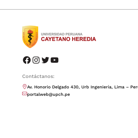
facebook
instagram
twitter
youtube
Contáctanos:
Av. Honorio Delgado 430, Urb Ingeniería, Lima – Per
portalweb@upch.pe