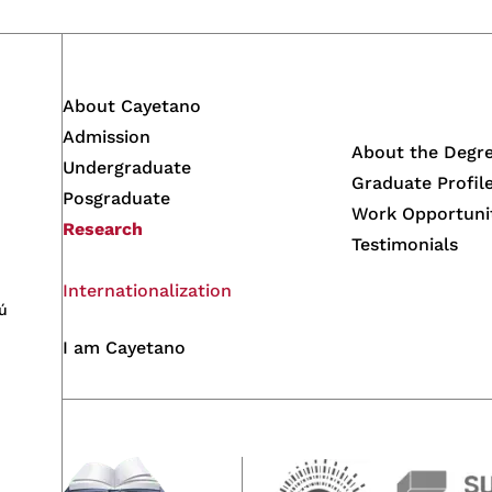
About Cayetano
Admission
About the Degr
Undergraduate
Graduate Profil
Posgraduate
Work Opportuni
Research
Testimonials
Internationalization
ú
I am Cayetano