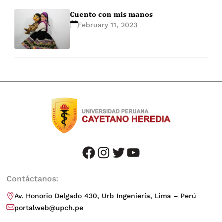
Cuento con mis manos
February 11, 2023
facebook
instagram
twitter
youtube
Contáctanos:
Av. Honorio Delgado 430, Urb Ingeniería, Lima – Perú
portalweb@upch.pe