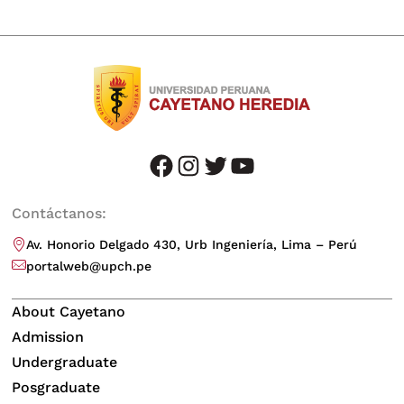
facebook
instagram
twitter
youtube
Contáctanos:
Av. Honorio Delgado 430, Urb Ingeniería, Lima – Perú
portalweb@upch.pe
About Cayetano
Admission
Undergraduate
Posgraduate