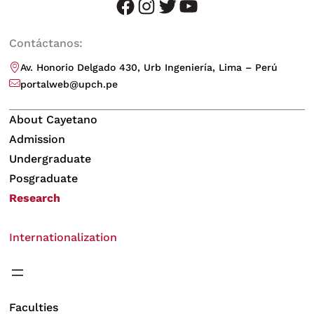
facebook
instagram
twitter
youtube
Contáctanos:
Av. Honorio Delgado 430, Urb Ingeniería, Lima – Perú
portalweb@upch.pe
About Cayetano
Admission
Undergraduate
Posgraduate
Research
Internationalization
Faculties