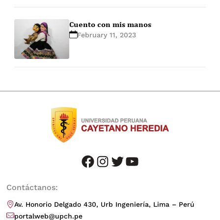
Cuento con mis manos
February 11, 2023
facebook
instagram
twitter
youtube
Contáctanos:
Av. Honorio Delgado 430, Urb Ingeniería, Lima – Perú
portalweb@upch.pe