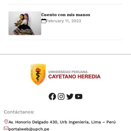
Cuento con mis manos
February 11, 2023
facebook
instagram
twitter
youtube
Contáctanos:
Av. Honorio Delgado 430, Urb Ingeniería, Lima – Perú
portalweb@upch.pe