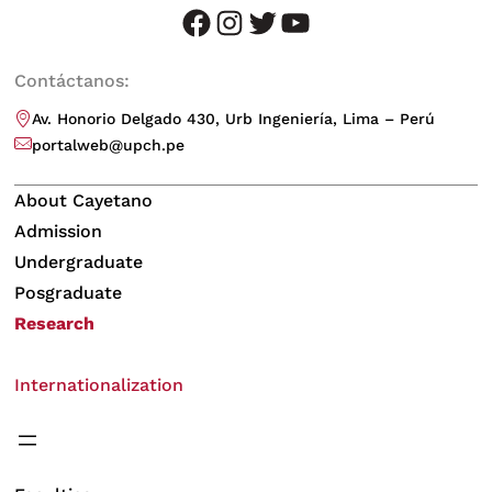
facebook
instagram
twitter
youtube
Contáctanos:
Av. Honorio Delgado 430, Urb Ingeniería, Lima – Perú
portalweb@upch.pe
About Cayetano
Admission
Undergraduate
Posgraduate
Research
Internationalization