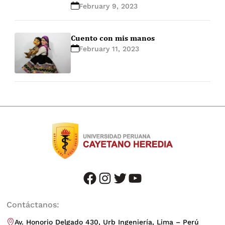
February 9, 2023
Cuento con mis manos
February 11, 2023
facebook
instagram
twitter
youtube
Contáctanos:
Av. Honorio Delgado 430, Urb Ingeniería, Lima – Perú