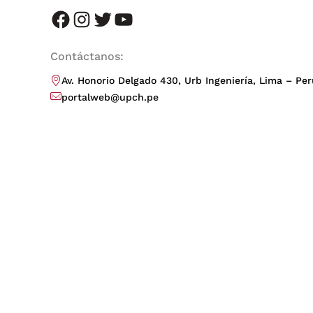
facebook
instagram
twitter
youtube
Contáctanos:
Av. Honorio Delgado 430, Urb Ingeniería, Lima – Per
portalweb@upch.pe