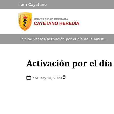
I am Cayetano
Inicio
/
Eventos
/
Activación por el día de la amistad
Activación por el día
February 14, 2023