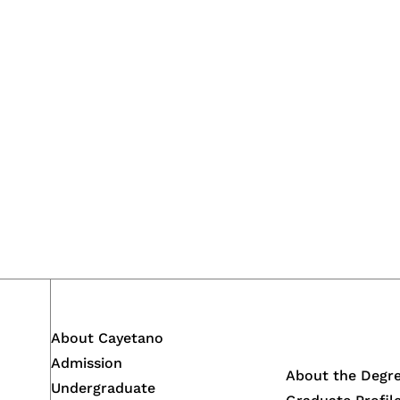
About Cayetano
Admission
About the Degr
Undergraduate