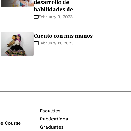
desarrollo de
habilidades de
pensamiento científico
February 9, 2023
en la educación básica
Cuento con mis manos
February 11, 2023
Faculties
Publications
ee Course
Graduates