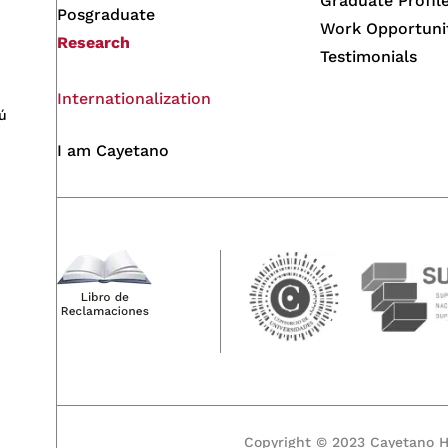
Graduate Profil
Posgraduate
Work Opportuni
Research
Testimonials
Internationalization
ú
I am Cayetano
Copyright © 2023 Cayetano He